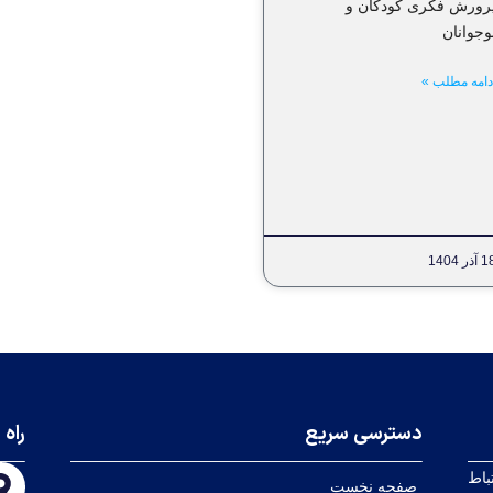
رورش فکری کودکان و
وجوانان
دامه مطلب »
 آذر 1404
دسترسی سریع
راه 
باط
صفحه نخست