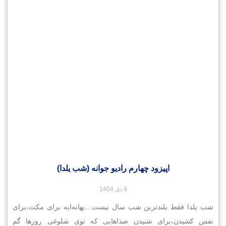
اپیزود چهارم رادیو جوانه (شب یلدا)
9 دی 1404
شب یلدا فقط بلندترین شب سال نیست…بهانه‌ایه برای مکث،برای
نفس کشیدن،برای شنیدن صداهایی که توی شلوغی روزها گم