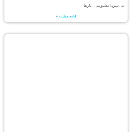
می‌شن.امشبوقتی انارها
ادامه مطلب »