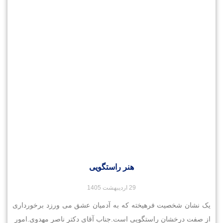
هنر راستگویی
29 اردیبهشت 1405
یک نشان شخصیت فرهیخته که به آدمیان عشق می ورزد برخورداری
از صفت درخشان راستگویی است.جناب آقای دکتر ناصر مهدوی.امور