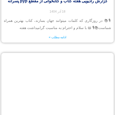
گزارش رادیویی هفته کتاب و کتابخوانی از مقطع pyp پسرانه
18 آذر 1404
🎙️📚 در روزگاری که کلمات میتوانند جهان بسازند، کتاب بهترین همراه
شماست📚🎙️ 📖 با سلام و احترام:به مناسبت گرامیداشت هفته
ادامه مطلب »